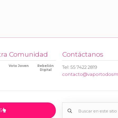
tra Comunidad
Contáctanos
Voto Joven
Rebelión
Tel: 55 7422 2819
Digital
contacto@vaportodosm
S